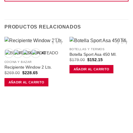
PRODUCTOS RELACIONADOS
BOTELLAS Y TERMOS
Añadir
Añadir
+1
Botella Sport Asa 450 Ml.
a la
a la
El
El
$
179.00
$
152.15
lista de
lista de
COCINA Y BAZAR
precio
precio
deseos
deseos
original
actual
Recipiente Window 2 Lts.
AÑADIR AL CARRITO
era:
es:
El
El
$
269.00
$
228.65
$179.00.
$152.15.
precio
precio
original
actual
AÑADIR AL CARRITO
era:
es:
$269.00.
$228.65.
Este
producto
tiene
múltiples
variantes.
Las
opciones
se