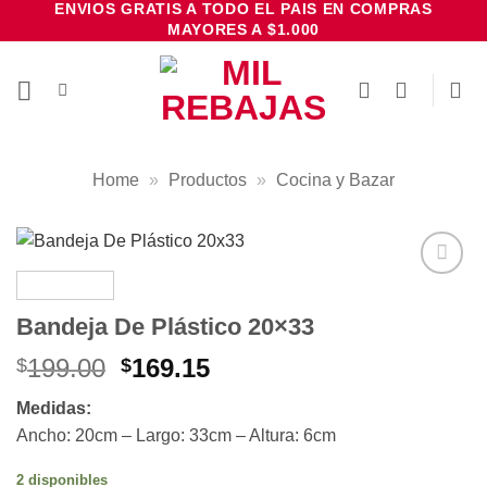
ENVIOS GRATIS A TODO EL PAIS EN COMPRAS
Saltar
MAYORES A $1.000
al
contenido
Home
»
Productos
»
Cocina y Bazar
Añadir
a la
Bandeja De Plástico 20×33
lista de
deseos
El
El
199.00
169.15
$
$
precio
precio
Medidas:
original
actual
Ancho: 20cm – Largo: 33cm – Altura: 6cm
era:
es:
$199.00.
$169.15.
2 disponibles