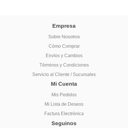
pueden
elegir
en
la
Empresa
página
de
Sobre Nosotros
producto
Cómo Comprar
Envíos y Cambios
Términos y Condiciones
Servicio al Cliente / Sucursales
Mi Cuenta
Mis Pedidos
Mi Lista de Deseos
Factura Electrónica
Seguinos