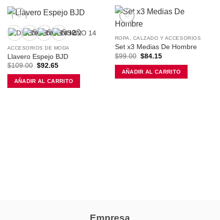
+2
ROPA, CALZADO Y ACCESORIOS
Añadir a la lista de deseos
Añadir a la lista de deseos
Set x3 Medias De Hombre
ACCESORIOS DE MODA
El
El
$
99.00
$
84.15
Llavero Espejo BJD
precio
precio
El
El
$
109.00
$
92.65
original
actual
precio
precio
AÑADIR AL CARRITO
era:
es:
original
actual
$99.00.
$84.15.
AÑADIR AL CARRITO
era:
es:
$109.00.
$92.65.
Este
producto
tiene
múltiples
variantes.
Las
opciones
se
pueden
elegir
en
la
página
Empresa