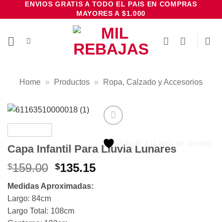
ENVIOS GRATIS A TODO EL PAIS EN COMPRAS
Saltar
MAYORES A $1.000
al
contenido
Home
»
Productos
»
Ropa, Calzado y Accesorios
Añadir a la lista de deseos
Capa Infantil Para Lluvia Lunares
El
El
159.00
135.15
$
$
precio
precio
Medidas Aproximadas:
original
actual
Largo: 84cm
era:
es:
Largo Total: 108cm
$159.00.
$135.15.