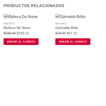
PRODUCTOS RELACIONADOS
NAVIDAD
NAVIDAD
Muñeco De Nieve
Guirnalda Brillo
Añadir a la lista de deseos
Añadir a la lista de deseos
El
El
El
El
$
199.00
$
169.15
$
79.00
$
67.15
precio
precio
precio
precio
AÑADIR AL CARRITO
AÑADIR AL CARRITO
original
actual
original
actual
era:
es:
era:
es:
$199.00.
$169.15.
$79.00.
$67.15.