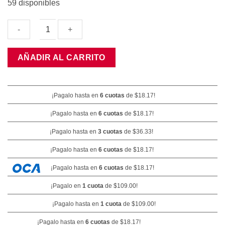
59 disponibles
$109.00.
$92.65.
Colgante
AÑADIR AL CARRITO
Santa
En
Arbolito
¡Pagalo hasta en
6 cuotas
de
$
18.17
!
cantidad
¡Pagalo hasta en
6 cuotas
de
$
18.17
!
¡Pagalo hasta en
3 cuotas
de
$
36.33
!
¡Pagalo hasta en
6 cuotas
de
$
18.17
!
¡Pagalo hasta en
6 cuotas
de
$
18.17
!
¡Pagalo en
1 cuota
de
$
109.00
!
¡Pagalo hasta en
1 cuota
de
$
109.00
!
¡Pagalo hasta en
6 cuotas
de
$
18.17
!