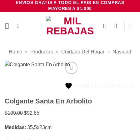
ENVIOS GRATIS A TODO EL PAIS EN COMPRAS
Saltar
MAYORES A $1.000
al
contenido
Home
»
Productos
»
Cuidado Del Hogar
»
Navidad
Añadir a la lista de deseos
Colgante Santa En Arbolito
El
El
$
109.00
$
92.65
precio
precio
Medidas
: 35,5x23cm
original
actual
era:
es: