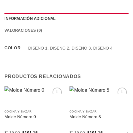
INFORMACIÓN ADICIONAL
VALORACIONES (0)
COLOR
DISEÑO 1, DISEÑO 2, DISEÑO 3, DISEÑO 4
PRODUCTOS RELACIONADOS
Añadir
Añadir
a la
a la
lista de
lista de
COCINA Y BAZAR
COCINA Y BAZAR
deseos
deseos
Molde Número 0
Molde Número 5
El
El
El
El
$
119.00
$
101.15
$
119.00
$
101.15