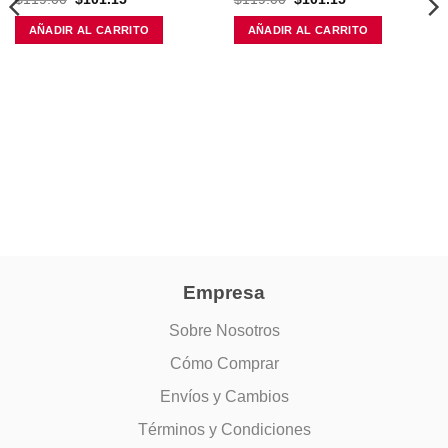
precio
precio
precio
precio
original
actual
original
actual
AÑADIR AL CARRITO
AÑADIR AL CARRITO
era:
es:
era:
es:
$119.00.
$101.15.
$119.00.
$101.15.
Empresa
Sobre Nosotros
Cómo Comprar
Envíos y Cambios
Términos y Condiciones