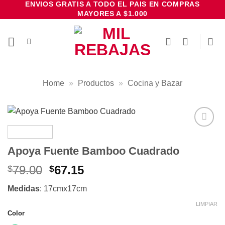
ENVIOS GRATIS A TODO EL PAIS EN COMPRAS
Saltar
MAYORES A $1.000
al
contenido
Home
»
Productos
»
Cocina y Bazar
Añadir
a la
Apoya Fuente Bamboo Cuadrado
lista de
deseos
El
El
79.00
67.15
$
$
precio
precio
Medidas
: 17cmx17cm
original
actual
era:
es:
LIMPIAR
Color
$79.00.
$67.15.