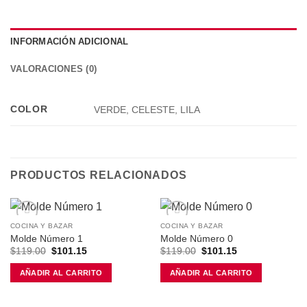
INFORMACIÓN ADICIONAL
VALORACIONES (0)
COLOR
VERDE, CELESTE, LILA
PRODUCTOS RELACIONADOS
COCINA Y BAZAR
COCINA Y BAZAR
Molde Número 1
Molde Número 0
Añadir a la lista de deseos
Añadir a la lista de deseos
El
El
El
El
$
119.00
$
101.15
$
119.00
$
101.15
precio
precio
precio
precio
original
actual
original
actual
AÑADIR AL CARRITO
AÑADIR AL CARRITO
era:
es:
era:
es:
$119.00.
$101.15.
$119.00.
$101.15.