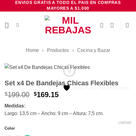
ENVIOS GRATIS A TODO EL PAIS EN COMPRAS
Saltar
MAYORES A $1.000
al
contenido
Home
»
Productos
»
Cocina y Bazar
Set x4 De Bandejas Chicas Flexibles
Añadir a la lista de deseos
El
El
199.00
169.15
$
$
precio
precio
Medidas:
original
actual
Largo: 13,5 cm – Ancho: 9 cm – Altura: 7,5 cm.
era:
es:
$199.00.
$169.15.
LIMPIAR
Color